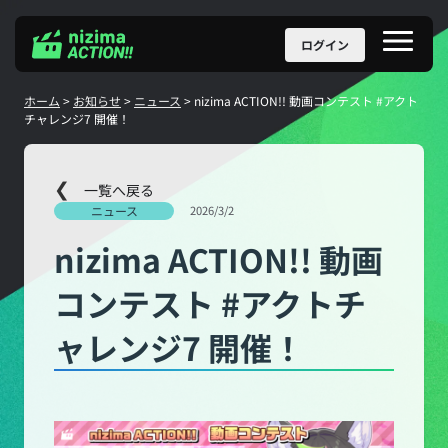
Skip
ログイン
メ
to
ニ
content
ュ
ー
ホーム
>
お知らせ
>
ニュース
>
nizima ACTION!! 動画コンテスト #アクト
チャレンジ7 開催！
一覧へ戻る
ニュース
2026/3/2
nizima ACTION!! 動画
コンテスト #アクトチ
ャレンジ7 開催！