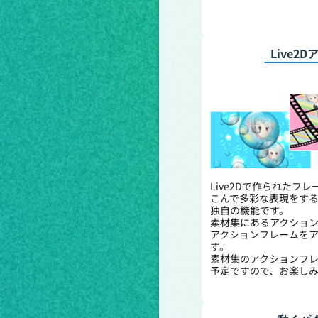
Live2
Live2Dで作られたフ
こんで多彩な表現をすること
独自の機能です。
素材集にあるアクショ
アクションフレームを
す。
素材集のアクションフ
予定ですので、お楽し