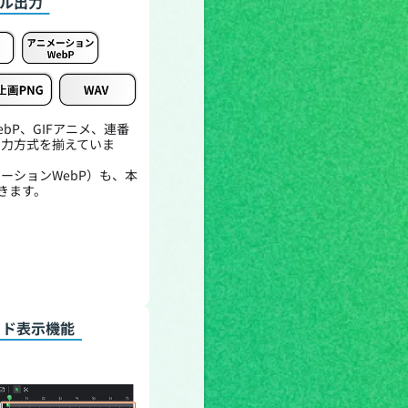
イル出力
ebP、GIFアニメ、連番
な出力方式を揃えていま
メーションWebP）も、本
きます。
ッド表示機能