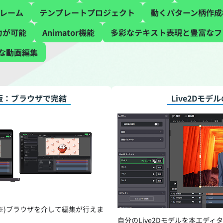
フレーム
テンプレートプロジェクト
動くパターン柄作成
力が可能
Animator機能
多彩なテキスト表現と豊富なフ
な動画編集
版：ブラウザで完結
Live2Dモデ
※)ブラウザを介して編集が行えま
自分のLive2Dモデルを本エデ