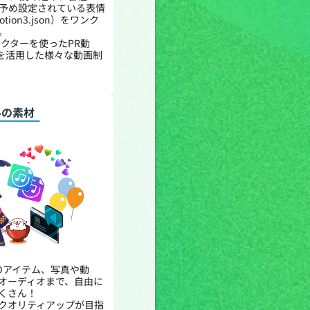
予め設定されている表情
tion3.json）をワンク
。
ラクターを使ったPR動
2Dを活用した様々な動画制
ルの素材
e2Dアイテム、写真や動
オーディオまで、自由に
くさん！
クオリティアップが目指