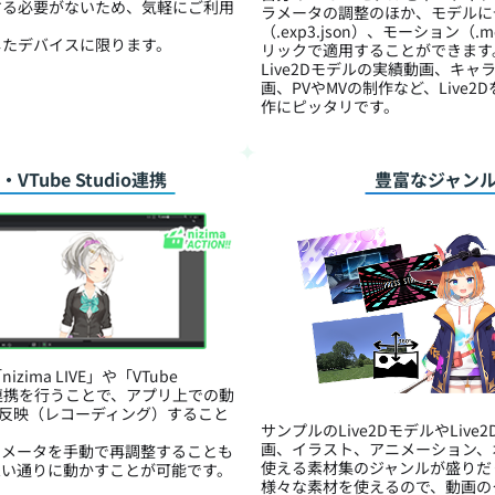
する必要がないため、気軽にご利用
ラメータの調整のほか、モデルに
（.exp3.json）、モーション（.mo
したデバイスに限ります。
リックで適用することができます
Live2Dモデルの実績動画、キャ
画、PVやMVの制作など、Live
作にピッタリです。
VE・VTube Studio連携
豊富なジャン
ima LIVE」や「VTube
ン連携を行うことで、アプリ上での動
ON!!に反映（レコーディング）すること
サンプルのLive2DモデルやLiv
画、イラスト、アニメーション、
ラメータを手動で再調整することも
使える素材集のジャンルが盛りだ
思い通りに動かすことが可能です。
様々な素材を使えるので、動画の