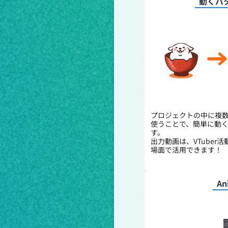
動くパ
プロジェクトの中に複
使うことで、簡単に動
す。
出力動画は、VTuber
場面で活用できます！
An