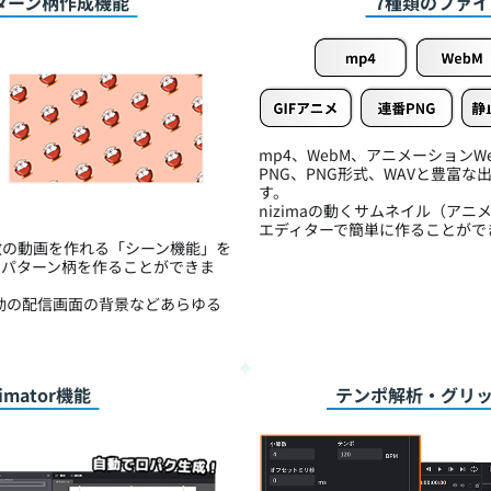
ターン柄作成機能
7種類のファ
mp4、WebM、アニメーションW
PNG、PNG形式、WAVと豊富
す。
nizimaの動くサムネイル（アニ
エディターで簡単に作ることがで
数の動画を作れる「シーン機能」を
くパターン柄を作ることができま
活動の配信画面の背景などあらゆる
imator機能
テンポ解析・グリ