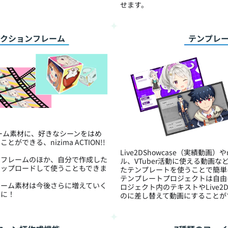
せます。
Dアクションフレーム
テンプレ
レーム素材に、好きなシーンをはめ
ができる、nizima ACTION!!
Live2DShowcase（実績動画）
ンフレームのほか、自分で作成した
ル、VTuber活動に使える動画
アップロードして使うこともできま
たテンプレートを使うことで簡単
テンプレートプロジェクトは自由
レーム素材は今後さらに増えていく
ロジェクト内のテキストやLive
みに！
のに差し替えて動画にすることが