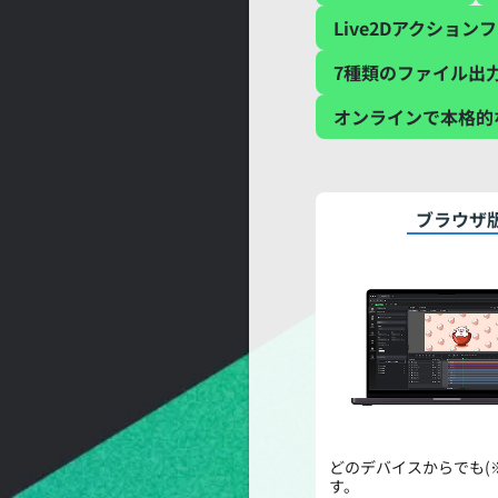
Live2Dアクション
7種類のファイル出
オンラインで本格的
ブラウザ
どのデバイスからでも(
す。