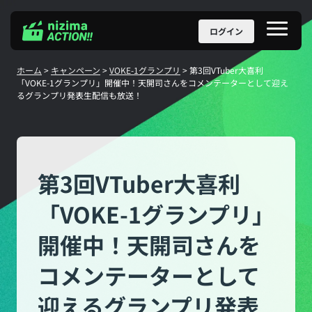
Skip
ログイン
メ
to
ニ
content
ュ
ー
ホーム
>
キャンペーン
>
VOKE-1グランプリ
>
第3回VTuber大喜利
「VOKE-1グランプリ」開催中！天開司さんをコメンテーターとして迎え
るグランプリ発表生配信も放送！
第3回VTuber大喜利
「VOKE-1グランプリ」
開催中！天開司さんを
コメンテーターとして
迎えるグランプリ発表