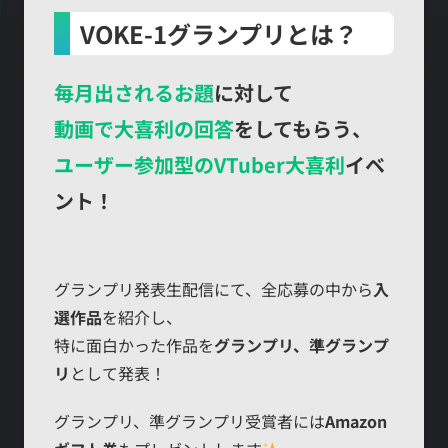
VOKE-1グランプリとは？
毎月出されるお題
に対して
動画で大喜利の回答
をしてもらう、
ユーザー参加型のVTuber大喜利
イベ
ント！
グランプリ発表生配信にて、全応募の中から
入
選作品
を紹介し、
特に面白かった作品を
グランプリ、準グランプ
リ
として発表！
グランプリ、準グランプリ受賞者には
Amazon