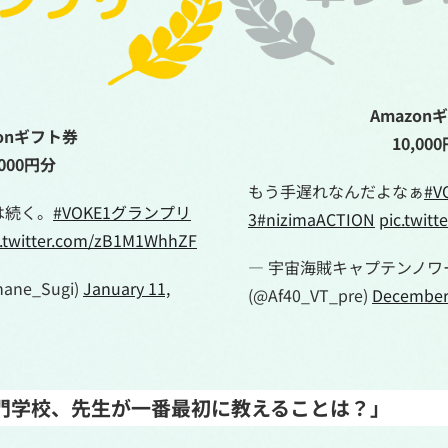
Amazon
zonギフト券
10,00
,000円分
もう手遅れなんだよなぁ
#
は続く。
#VOKE1グランプリ
3
#nizimaACTION
pic.twit
c.twitter.com/zB1M1WhhZF
— 宇宙海賊キャプテンノワー
ane_Sugi)
January 11,
(@Af40_VT_pre)
December 
r専門学校、先生が一番最初に教えることは？」