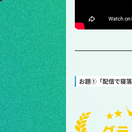
お題①「配信で寝落