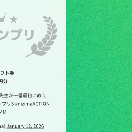
ギフト券
0円分
、先生が一番最初に教え
ンプリ3
#nizimaACTION
PMM
na)
January 12, 2026