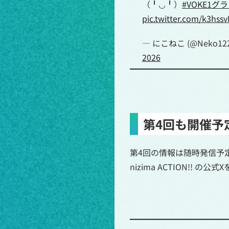
（╹◡╹）
#VOKE1グ
pic.twitter.com/k3hss
— にこねこ (@Neko122
2026
第4回も開催予
第4回の情報は随時発信予
nizima ACTION!! 