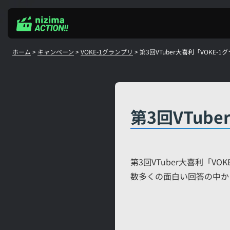
Skip
to
content
ホーム
>
キャンペーン
>
VOKE-1グランプリ
>
第3回VTuber大喜利「VOKE-
第3回VTub
第3回VTuber大喜利「
数多くの面白い回答の中か