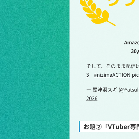
Ama
30
そして、そのまま配信
3
#nizimaACTION
pi
— 屋津羽スギ (@Yatsuh
2026
お題②「VTube