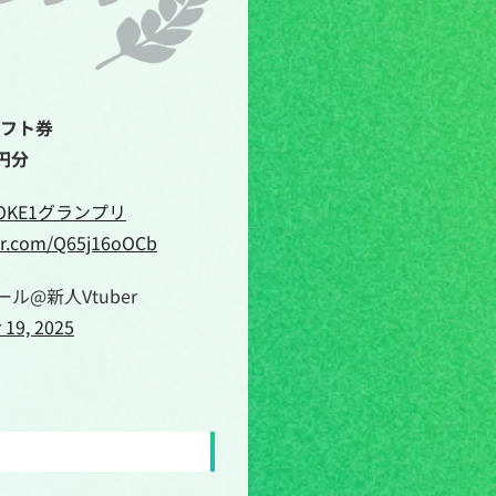
ギフト券
0円分
VOKE1グランプリ
ter.com/Q65j16oOCb
ル@新人Vtuber
19, 2025