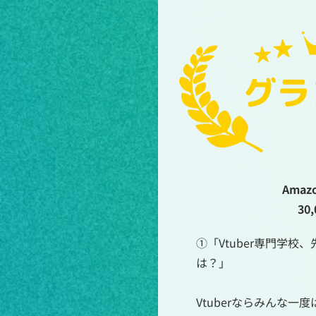
Ama
30
①「Vtuber専門学
は？」
Vtuberならみんな