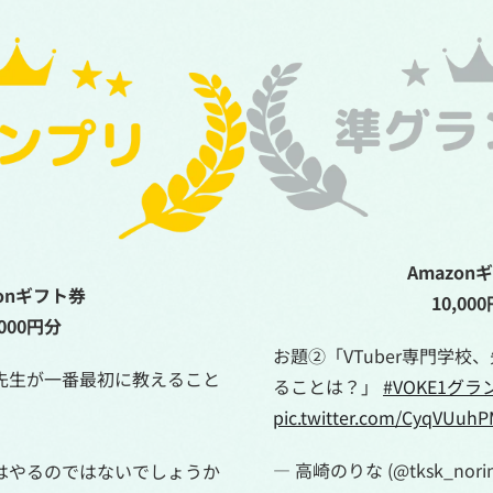
Amazon
zonギフト券
10,00
,000円分
お題②「VTuber専門学校
校、先生が一番最初に教えること
ることは？」
#VOKE1グラ
pic.twitter.com/CyqVUuh
— 高崎のりな (@tksk_nori
一度はやるのではないでしょうか