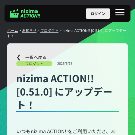
Skip
ログイン
メ
to
ニ
content
ュ
ー
ホーム
>
お知らせ
>
プロダクト
>
nizima ACTION!! [0.51.0] にアップデー
ト！
一覧へ戻る
プロダクト
2026/6/17
nizima ACTION!!
[0.51.0] にアップデー
ト！
いつもnizima ACTION!!をご利用いただき、あ