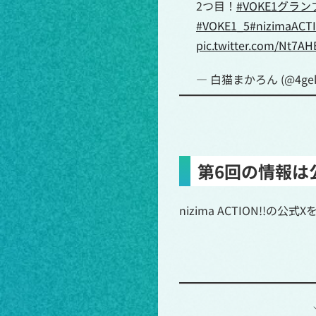
2つ目！
#VOKE1グラン
#VOKE1_5
#nizimaACT
pic.twitter.com/Nt7
— 白猫まかろん (@4geki
第6回の情報は
nizima ACTION!!