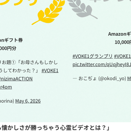
Amazon
zonギフト券
10,00
,000円分
#VOKE1グランプリ
#VOKE1
プリお題①「お母さんもしかし
pic.twitter.com/qUqjheyI8
？どうしてわかった？」
#VOKE1
— おこぢょ (@okodi_yo)
M
#nizimaACTION
eor4om
orina)
May 6, 2026
も懐かしさが勝っちゃう心霊ビデオとは？」