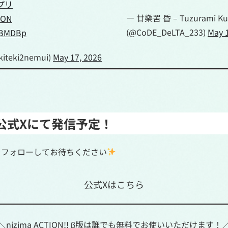
プリ
— 廿樂罟 昏 – Tuzurami Ku
ION
(@CoDE_DeLTA_233)
May 1
AHBMDBp
teki2nemui)
May 17, 2026
公式Xにて発信予定！
の公式Xをフォローしてお待ちください
公式Xはこちら
＼nizima ACTION!! β版は誰でも無料でお使いいただけます！