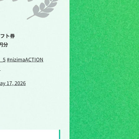
ギフト券
0円分
_5
#nizimaACTION
J
ay 17, 2026