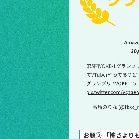
Ama
30
第5回VOKE-1グラン
てVTuberやってる
グランプリ
#VOKE1_5
pic.twitter.com/Vqtq
— 高崎のりな (@tksk_n
お題② 「怖さより