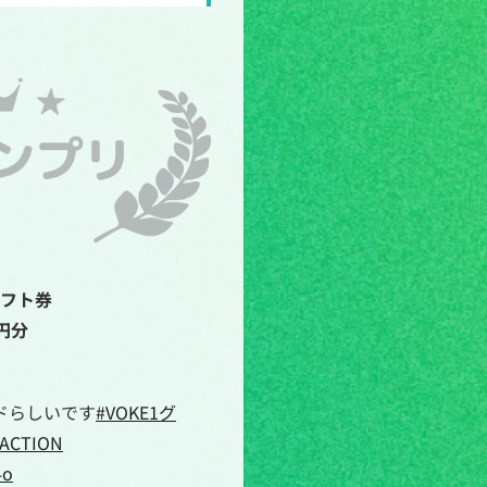
ギフト券
0円分
ドらしいです
#VOKE1グ
aACTION
4o