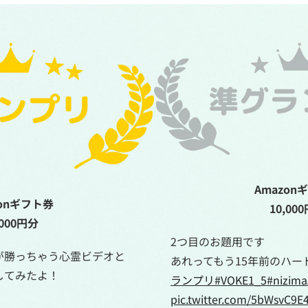
Amazon
zonギフト券
10,00
,000円分
2つ目のお題用です
が勝っちゃう心霊ビデオと
あれってもう15年前のハー
してみたよ！
ランプリ
#VOKE1_5
#nizim
pic.twitter.com/5bWsvC9E