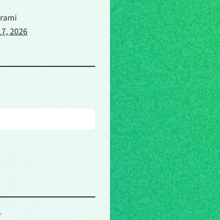
rami
7, 2026
／