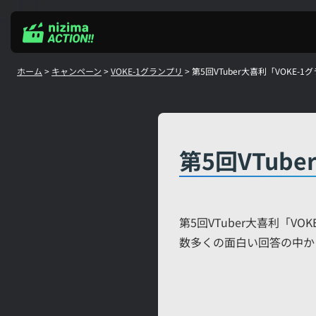
Skip
to
content
ホーム
>
キャンペーン
>
VOKE-1グランプリ
>
第5回VTuber大喜利「VOKE-
第5回VTub
第5回VTuber大喜利「
数多くの面白い回答の中か